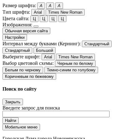
Размер шрифта:
A
A
A
Тип шрифта:
Arial
Times New Roman
Цвета сайта:
Ц
Ц
Ц
Ц
Изображения:
Обычная версия сайта
Настройки
Интервал между буквами (Кернинг):
Стандартный
Стандартный
Большой
Выберите шрифт:
Arial
Times New Roman
Выбор цветовой схемы:
Черным по белому
Белым по черному
Темно-синим по голубому
Коричневым по бежевому
Поиск по сайту
Закрыть
Введите запрос для поиска
Найти
Мобильное меню
Городская Дума города Новочеркасска