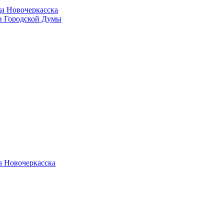
да Новочеркасска
в Городской Думы
а Новочеркасска