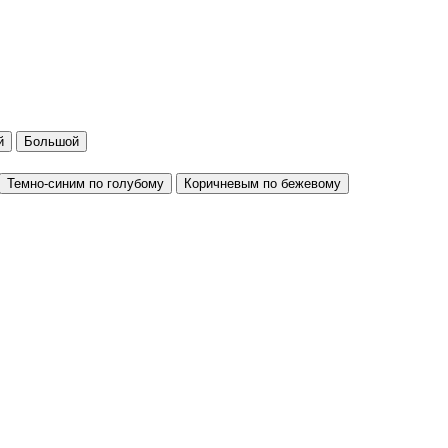
й
Большой
Темно-синим по голубому
Коричневым по бежевому