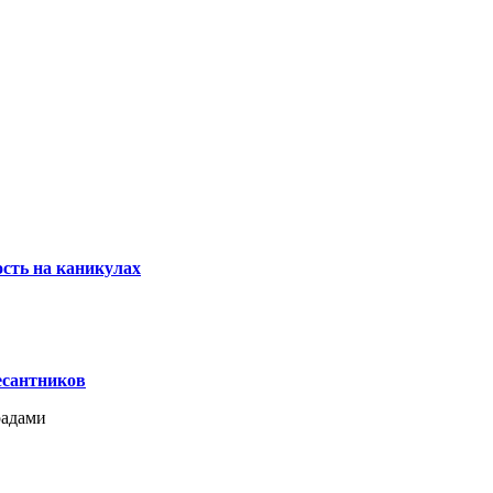
сть на каникулах
есантников
радами