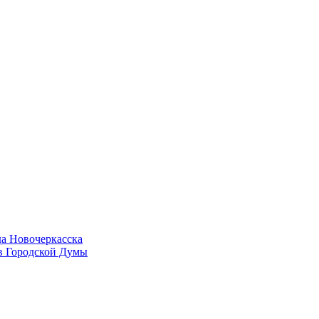
да Новочеркасска
в Городской Думы