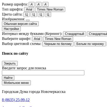
Размер шрифта:
A
A
A
Тип шрифта:
Arial
Times New Roman
Цвета сайта:
Ц
Ц
Ц
Ц
Изображения:
Обычная версия сайта
Настройки
Интервал между буквами (Кернинг):
Стандартный
Стандартны
Выберите шрифт:
Arial
Times New Roman
Выбор цветовой схемы:
Черным по белому
Белым по черному
Поиск по сайту
Закрыть
Введите запрос для поиска
Найти
Мобильное меню
Городская Дума города Новочеркасска
8 (8635) 25-99-12