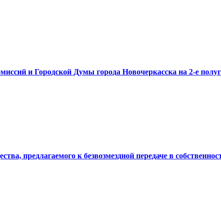
миссий и Городской Думы города Новочеркасска на 2-е полуг
ства, предлагаемого к безвозмездной передаче в собственно