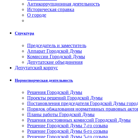
Антикоррупционная деятельность
Историческая справка
О городе
Структура
Председатель и заместитель
Аппарат Городской Думы
Комиссии Городской Думы
Депутатские объединения
Депутатский корпус
Нормотворческая деятельность
Решения Городской Думы
Проекты решений Городской Думы
Постановления председателя Городской Думы горо
Порядок обжалования нормативных правовых акто
Планы работы Городской Думы
Решения постоянных комиссий Городской Думы
Решение Городской Думы 7-го созыва
Решение Городской Думы 6-го созыва
Решение Городской Думы 5-го созыва