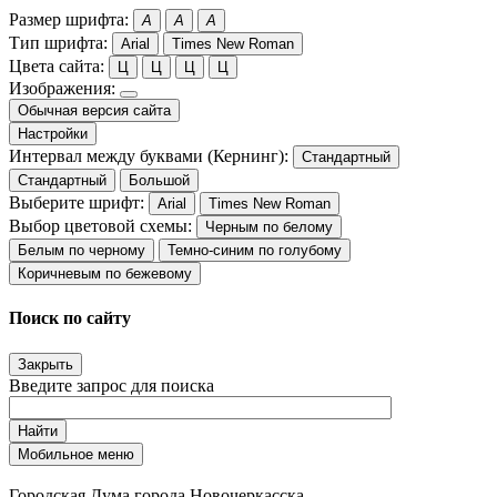
Размер шрифта:
A
A
A
Тип шрифта:
Arial
Times New Roman
Цвета сайта:
Ц
Ц
Ц
Ц
Изображения:
Обычная версия сайта
Настройки
Интервал между буквами (Кернинг):
Стандартный
Стандартный
Большой
Выберите шрифт:
Arial
Times New Roman
Выбор цветовой схемы:
Черным по белому
Белым по черному
Темно-синим по голубому
Коричневым по бежевому
Поиск по сайту
Закрыть
Введите запрос для поиска
Найти
Мобильное меню
Городская Дума города Новочеркасска