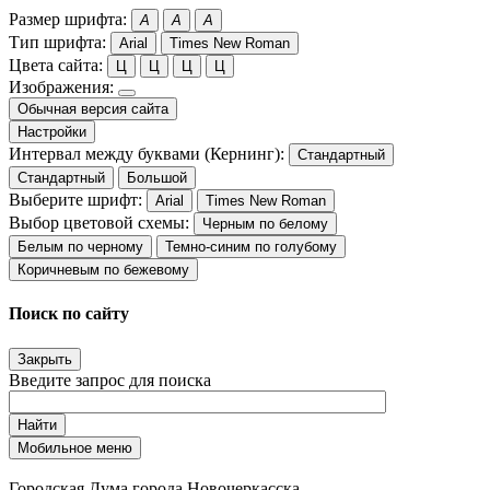
Размер шрифта:
A
A
A
Тип шрифта:
Arial
Times New Roman
Цвета сайта:
Ц
Ц
Ц
Ц
Изображения:
Обычная версия сайта
Настройки
Интервал между буквами (Кернинг):
Стандартный
Стандартный
Большой
Выберите шрифт:
Arial
Times New Roman
Выбор цветовой схемы:
Черным по белому
Белым по черному
Темно-синим по голубому
Коричневым по бежевому
Поиск по сайту
Закрыть
Введите запрос для поиска
Найти
Мобильное меню
Городская Дума города Новочеркасска