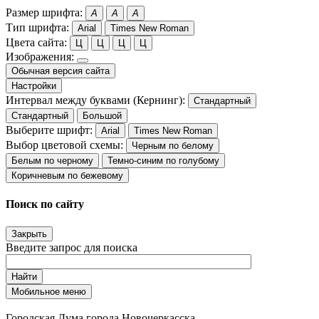
Размер шрифта:
A
A
A
Тип шрифта:
Arial
Times New Roman
Цвета сайта:
Ц
Ц
Ц
Ц
Изображения:
Обычная версия сайта
Настройки
Интервал между буквами (Кернинг):
Стандартный
Стандартный
Большой
Выберите шрифт:
Arial
Times New Roman
Выбор цветовой схемы:
Черным по белому
Белым по черному
Темно-синим по голубому
Коричневым по бежевому
Поиск по сайту
Закрыть
Введите запрос для поиска
Найти
Мобильное меню
Городская Дума города Новочеркасска