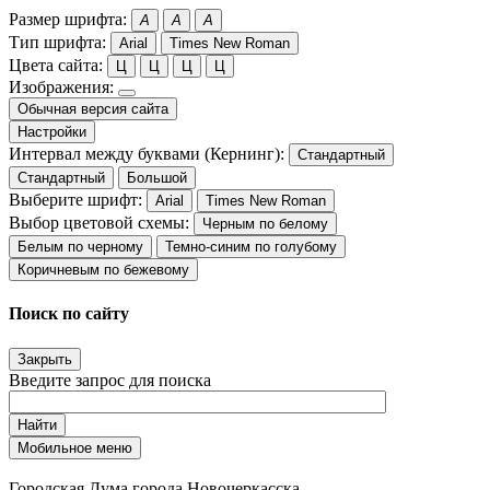
Размер шрифта:
A
A
A
Тип шрифта:
Arial
Times New Roman
Цвета сайта:
Ц
Ц
Ц
Ц
Изображения:
Обычная версия сайта
Настройки
Интервал между буквами (Кернинг):
Стандартный
Стандартный
Большой
Выберите шрифт:
Arial
Times New Roman
Выбор цветовой схемы:
Черным по белому
Белым по черному
Темно-синим по голубому
Коричневым по бежевому
Поиск по сайту
Закрыть
Введите запрос для поиска
Найти
Мобильное меню
Городская Дума города Новочеркасска